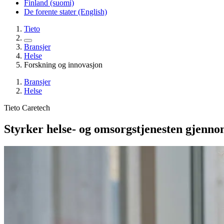
Finland (suomi)
De forente stater (English)
Tieto
Bransjer
Helse
Forskning og innovasjon
Bransjer
Helse
Tieto Caretech
Styrker helse- og omsorgstjenesten gjenno