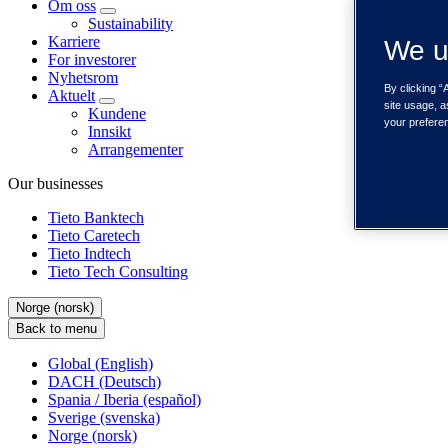
Om oss
Sustainability
Karriere
We u
For investorer
Nyhetsrom
By clicking “
Aktuelt
site usage, a
Kundene
your prefere
Innsikt
Arrangementer
Our businesses
Tieto Banktech
Tieto Caretech
Tieto Indtech
Tieto Tech Consulting
Norge (norsk)
Back to menu
Global (English)
DACH (Deutsch)
Spania / Iberia (español)
Sverige (svenska)
Norge (norsk)