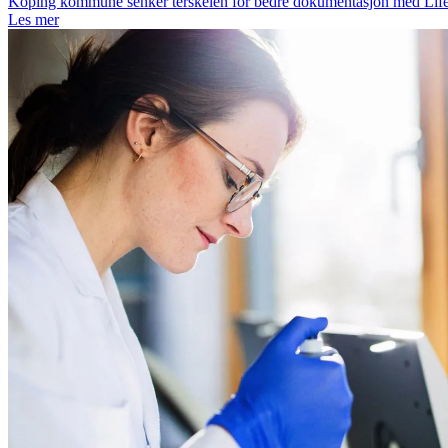
Köping kommune senker terskelen for bedre dokumentasjon med Life
Les mer