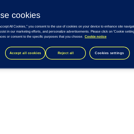
se cookies
Accept All Cookies,” you consent to the use of cookies on your device to enhance site naviga
ssist in our marketing efforts, and personalize advertisements. Please click on 'Cookie setti
nces or consent to the specific purposes that you choose.
Cookie notice
Accept all cookies
Reject all
Cookies settings