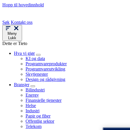
Hopp til hovedinnhold
Søk
Kontakt oss
Meny
Lukk
Dette er Tieto
Hva vi gjør
KI og data
Programvareprodukter
Programvareutvikling
Skytjenester
Design og rådgivning
Bransjer
Bilindustri
Energy
Finansielle tjenester
Helse
Industri
Papir og fiber
Offentlig sektor
Telekom