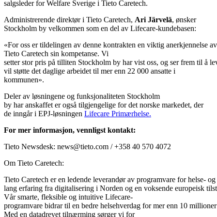
salgsleder for Welfare Sverige i Tieto Caretech.
Administrerende direktør i Tieto Caretech,
Ari Järvelä
, ønsker
Stockholm by velkommen som en del av Lifecare-kundebasen:
«For oss er tildelingen av denne kontrakten en viktig anerkjennelse av
Tieto Caretech sin kompetanse. Vi
setter stor pris på tilliten Stockholm by har vist oss, og ser frem til 
vil støtte det daglige arbeidet til mer enn 22 000 ansatte i
kommunen».
Deler av løsningene og funksjonaliteten Stockholm
by har anskaffet er også tilgjengelige for det norske markedet, der
de inngår i EPJ-løsningen
Lifecare Primærhelse.
For mer informasjon, vennligst kontakt:
Tieto Newsdesk: news@tieto.com / +358 40 570 4072
Om Tieto Caretech:
Tieto Caretech er en ledende leverandør av programvare for helse- o
lang erfaring fra digitalisering i Norden og en voksende europeisk tils
Vår smarte, fleksible og intuitive Lifecare-
programvare bidrar til en bedre helsehverdag for mer enn 10 millione
Med en datadrevet tilnærming sørger vi for