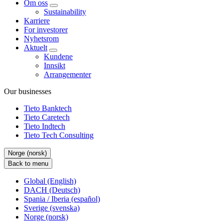
Om oss
Sustainability
Karriere
For investorer
Nyhetsrom
Aktuelt
Kundene
Innsikt
Arrangementer
Our businesses
Tieto Banktech
Tieto Caretech
Tieto Indtech
Tieto Tech Consulting
Norge (norsk)
Back to menu
Global (English)
DACH (Deutsch)
Spania / Iberia (español)
Sverige (svenska)
Norge (norsk)