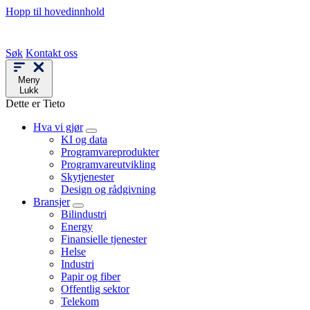
Hopp til hovedinnhold
Søk
Kontakt oss
Meny
Lukk
Dette er Tieto
Hva vi gjør
KI og data
Programvareprodukter
Programvareutvikling
Skytjenester
Design og rådgivning
Bransjer
Bilindustri
Energy
Finansielle tjenester
Helse
Industri
Papir og fiber
Offentlig sektor
Telekom