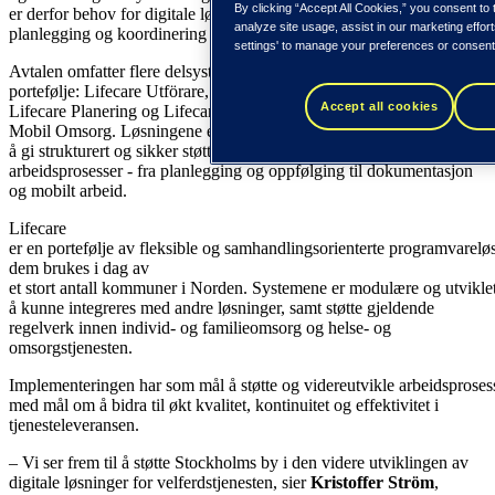
By clicking “Accept All Cookies,” you consent to 
er derfor behov for digitale løsninger som kan støtte dokumentasjon,
analyze site usage, assist in our marketing effor
planlegging og koordinering i tjenestene.
settings' to manage your preferences or consent
Avtalen omfatter flere delsystemer i Tieto Caretech´s Lifecare-
portefølje: Lifecare Utförare, Lifecare Hälso- och sjukvård,
Accept all cookies
Lifecare Planering og Lifecare
Mobil Omsorg. Løsningene er utviklet for
å gi strukturert og sikker støtte i det daglige arbeidet, og bidra til effek
arbeidsprosesser - fra planlegging og oppfølging til dokumentasjon
og mobilt arbeid.
Lifecare
er en portefølje av fleksible og samhandlingsorienterte programvareløs
dem brukes i dag av
et stort antall kommuner i Norden. Systemene er modulære og utviklet
å kunne integreres med andre løsninger, samt støtte gjeldende
regelverk innen individ- og familieomsorg og helse- og
omsorgstjenesten.
Implementeringen har som mål å støtte og videreutvikle arbeidsprosesse
med mål om å bidra til økt kvalitet, kontinuitet og effektivitet i
tjenesteleveransen.
– Vi ser frem til å støtte Stockholms by i den videre utviklingen av
digitale løsninger for velferdstjenesten, sier
Kristoffer Ström
,