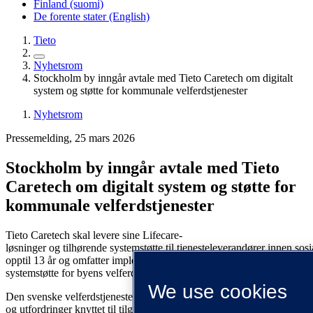
Finland (suomi)
De forente stater (English)
Tieto
Nyhetsrom
Stockholm by inngår avtale med Tieto Caretech om digitalt
system og støtte for kommunale velferdstjenester
Nyhetsrom
Pressemelding, 25 mars 2026
Stockholm by inngår avtale med Tieto
Caretech om digitalt system og støtte for
kommunale velferdstjenester
Tieto Caretech skal levere sine Lifecare-
løsninger og tilhørende systemstøtte til tjenesteleverandører innen so
opptil 13 år og omfatter implementering og videreutvikling av
systemstøtte for byens velferdstjenester.
We use cookies
Den svenske velferdstjenesten står overfor økende krav, blant annet 
og utfordringer knyttet til tilgang på arbeidskraft. Det