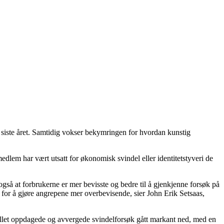
 siste året. Samtidig vokser bekymringen for hvordan kunstig
edlem har vært utsatt for økonomisk svindel eller identitetstyveri de
også at forbrukerne er mer bevisste og bedre til å gjenkjenne forsøk på
k for å gjøre angrepene mer overbevisende, sier John Erik Setsaas,
ntallet oppdagede og avvergede svindelforsøk gått markant ned, med en