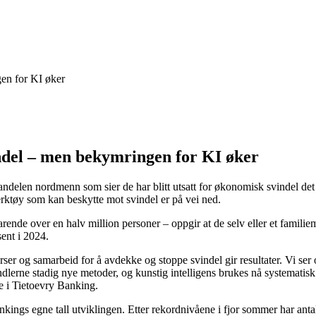
en for KI øker
ndel – men bekymringen for KI øker
andelen nordmenn som sier de har blitt utsatt for økonomisk svindel det
 verktøy som kan beskytte mot svindel er på vei ned.
rende over en halv million personer – oppgir at de selv eller et familiem
ent i 2024.
er og samarbeid for å avdekke og stoppe svindel gir resultater. Vi ser 
indlerne stadig nye metoder, og kunstig intelligens brukes nå systematis
e i Tietoevry Banking.
Bankings egne tall utviklingen. Etter rekordnivåene i fjor sommer har a