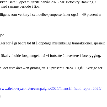
ikker. Bare i løpet av første halvår 2025 har Tietoevry Banking, i
t med samme periode i fjor.
intelligens som verktøy i svindelbekjempelse faller også – 49 prosent er
jor.
nger for å gi bedre tid til å oppdage mistenkelige transaksjoner, spesielt
 Skal vi holde forspranget, må vi fortsette å investere i forebygging,
 det siste året – en økning fra 15 prosent i 2024. Også i Sverige ser
/www.tietoevry.com/en/campaigns/2025/financial-fraud-report-2025/
2