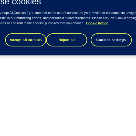
se cookies
Accept All Cookies,” you consent to the use of cookies on your device to enhance site naviga
ssist in our marketing efforts, and personalize advertisements. Please click on 'Cookie setti
nces or consent to the specific purposes that you choose.
Cookie notice
Accept all cookies
Reject all
Cookies settings