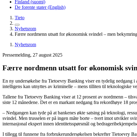
Finland (suomi)
De forente stater (English)
Tieto
Nyhetsrom
Færre nordmenn utsatt for økonomisk svindel – men bekymring
Nyhetsrom
Pressemelding, 27 august 2025
Færre nordmenn utsatt for økonomisk svi
En ny undersøkelse fra Tietoevry Banking viser en tydelig nedgang i 
intelligens kan utnyttes av kriminelle – mens tilliten til teknologiske
Tallene fra Tietoevry Banking viser at 12 prosent av nordmenn – tilsva
siste 12 månedene. Det er en markant nedgang fra rekordhøye 18 pros
– Nedgangen kan tyde på at bankenes økte satsing på teknologi, ressurs
svindel. Men trusselen er på ingen måte borte – tvert imot utvikler sv
internasjonal ekspert innen identitetsspørsmål og bedrageribekjempels
I tillegg til funnene fra forbrukerundersøkelsen bekrefter Tietoevry 