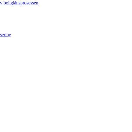
av boliglånsprosessen
sering