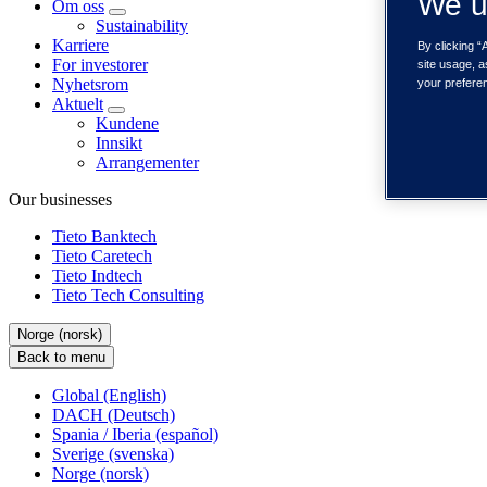
We u
Om oss
Sustainability
Karriere
By clicking “
For investorer
site usage, a
Nyhetsrom
your prefere
Aktuelt
Kundene
Innsikt
Arrangementer
Our businesses
Tieto Banktech
Tieto Caretech
Tieto Indtech
Tieto Tech Consulting
Norge (norsk)
Back to menu
Global (English)
DACH (Deutsch)
Spania / Iberia (español)
Sverige (svenska)
Norge (norsk)