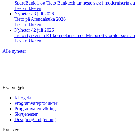
SpareBank 1 og Tieto Banktech tar neste steg i modernisering 
Les artikkelen
Nyheter
/ 3 juli 2026
Tieto på Arendalsuka 2026
Les artikkelen
Nyheter
/ 2 juli 2026
Tieto styrker sin KI-kompetanse med Microsoft Copilot-spesiali
Les artikkelen
Alle nyheter
Hva vi gjør
KI og data
Programvareprodukter
Programvareutvikling
Skytjenester
Design og rådgivning
Bransjer