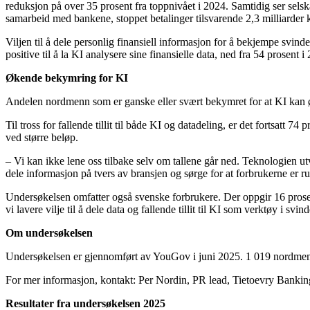
reduksjon på over 35 prosent fra toppnivået i 2024. Samtidig ser selska
samarbeid med bankene, stoppet betalinger tilsvarende 2,3 milliarder 
Viljen til å dele personlig finansiell informasjon for å bekjempe svindel
positive til å la KI analysere sine finansielle data, ned fra 54 prosent i
Økende bekymring for KI
Andelen nordmenn som er ganske eller svært bekymret for at KI kan øke 
Til tross for fallende tillit til både KI og datadeling, er det fortsatt 
ved større beløp.
– Vi kan ikke lene oss tilbake selv om tallene går ned. Teknologien utvi
dele informasjon på tvers av bransjen og sørge for at forbrukerne er rus
Undersøkelsen omfatter også svenske forbrukere. Der oppgir 16 prosent 
vi lavere vilje til å dele data og fallende tillit til KI som verktøy i svi
Om undersøkelsen
Undersøkelsen er gjennomført av YouGov i juni 2025. 1 019 nordmenn o
For mer informasjon, kontakt: Per Nordin, PR lead, Tietoevry Banki
Resultater fra undersøkelsen 2025