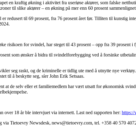
pet en kraftig økning i aktivitet fra useriøse aktører, som falske nettbut
kroner til slike aktører – en økning på mer enn 60 prosent sammenligne
 er redusert til 69 prosent, fra 76 prosent året før. Tilliten til kunstig 
 2024.
risikoen for svindel, har steget til 43 prosent – opp fra 39 prosent i f
74 prosent som ønsker å bidra til svindelforebygging ved å forsinke utbetali
kler seg raskt, og de kriminelle er tidlig ute med å utnytte nye verktøy.
tet til å beskytte seg, síer John Erik Setsaas.
at de selv eller et familiemedlem har vært utsatt for økonomisk svindel
ndelbekjempelse.
ver 18 år ble intervjuet via internett. Last ned rapporten her:
https:/
ng via Tietoevry Newsdesk, news@tietoevry.com, tel. +358 40 570 407