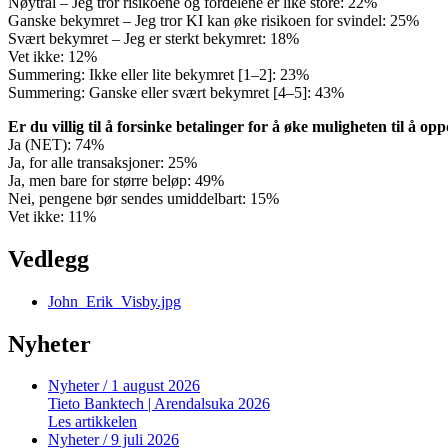
Nøytral – Jeg tror risikoene og fordelene er like store: 22%
Ganske bekymret – Jeg tror KI kan øke risikoen for svindel: 25%
Svært bekymret – Jeg er sterkt bekymret: 18%
Vet ikke: 12%
Summering: Ikke eller lite bekymret [1–2]: 23%
Summering: Ganske eller svært bekymret [4–5]: 43%
Er du villig til å forsinke betalinger for å øke muligheten til å o
Ja (NET): 74%
Ja, for alle transaksjoner: 25%
Ja, men bare for større beløp: 49%
Nei, pengene bør sendes umiddelbart: 15%
Vet ikke: 11%
Vedlegg
John_Erik_Visby.jpg
Nyheter
Nyheter
/ 1 august 2026
Tieto Banktech | Arendalsuka 2026
Les artikkelen
Nyheter
/ 9 juli 2026