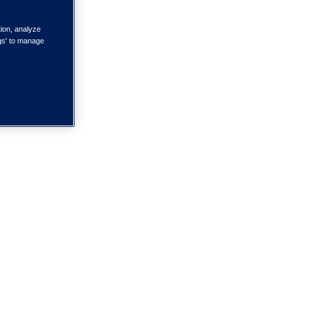
tion, analyze
ngs' to manage