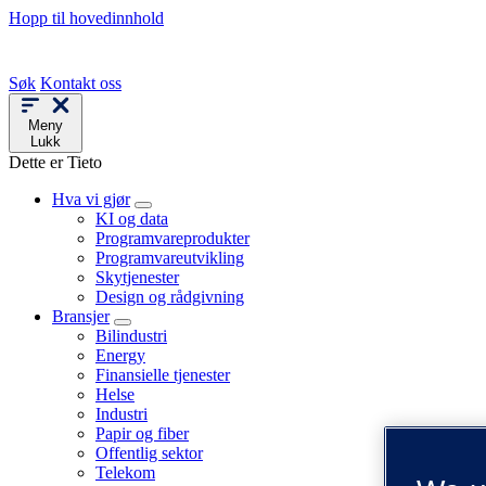
Hopp til hovedinnhold
Søk
Kontakt oss
Meny
Lukk
Dette er Tieto
Hva vi gjør
KI og data
Programvareprodukter
Programvareutvikling
Skytjenester
Design og rådgivning
Bransjer
Bilindustri
Energy
Finansielle tjenester
Helse
Industri
Papir og fiber
Offentlig sektor
Telekom