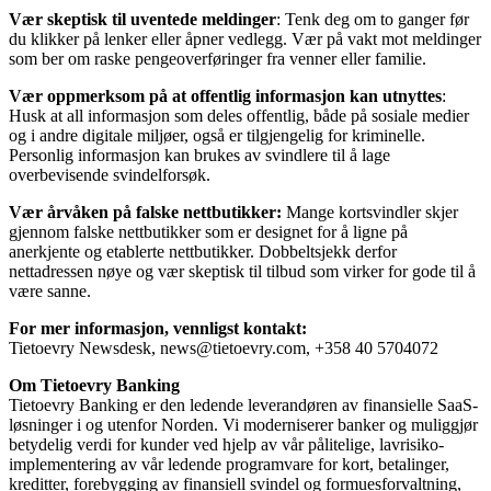
Vær skeptisk til uventede meldinger
: Tenk deg om to ganger før
du klikker på lenker eller åpner vedlegg. Vær på vakt mot meldinger
som ber om raske pengeoverføringer fra venner eller familie.
Vær oppmerksom på at offentlig informasjon kan utnyttes
:
Husk at all informasjon som deles offentlig, både på sosiale medier
og i andre digitale miljøer, også er tilgjengelig for kriminelle.
Personlig informasjon kan brukes av svindlere til å lage
overbevisende svindelforsøk.
Vær årvåken på falske nettbutikker:
Mange kortsvindler skjer
gjennom falske nettbutikker som er designet for å ligne på
anerkjente og etablerte nettbutikker. Dobbeltsjekk derfor
nettadressen nøye og vær skeptisk til tilbud som virker for gode til å
være sanne.
For mer informasjon, vennligst kontakt:
Tietoevry Newsdesk, news@tietoevry.com, +358 40 5704072
Om Tietoevry Banking
Tietoevry Banking er den ledende leverandøren av finansielle SaaS-
løsninger i og utenfor Norden. Vi moderniserer banker og muliggjør
betydelig verdi for kunder ved hjelp av vår pålitelige, lavrisiko-
implementering av vår ledende programvare for kort, betalinger,
kreditter, forebygging av finansiell svindel og formuesforvaltning,