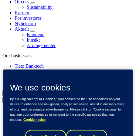
Om oss
Sustainability
Karriere
For investorer
Nyhetsrom
Aktuelt
Kundene
Innsikt
Arrangementer
Our businesses
Tieto Banktech
Tieto Caretech
Tieto Indtech
Tieto Tech Consulting
We use cookies
Norge (norsk)
By clicking “Accept All Cookies,” you consent to the use of cookies on your
Back to menu
device to enhance site navigation, analyze site usage, assist in our marketing
efforts, and personalize advertisements. Please click on 'Cookie settings' to
Global (English)
manage your preferences or consent to the specific purposes that you
DACH (Deutsch)
choose.
Cookie notice
Spania / Iberia (español)
Sverige (svenska)
Norge (norsk)