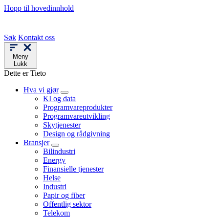
Hopp til hovedinnhold
Søk
Kontakt oss
Meny
Lukk
Dette er Tieto
Hva vi gjør
KI og data
Programvareprodukter
Programvareutvikling
Skytjenester
Design og rådgivning
Bransjer
Bilindustri
Energy
Finansielle tjenester
Helse
Industri
Papir og fiber
Offentlig sektor
Telekom