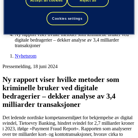
Accept all cookies
Reject all
Finland (suomi)
De forente stater (English)
Tieto
Cookies settings
Nyhetsrom
Ny rapport viser hvilke metoder som kriminelle bruker ved
digitale bedragerier – dekker analyse av 3,4 milliarder
transaksjoner
Nyhetsrom
Pressemelding, 18 juni 2024
Ny rapport viser hvilke metoder som
kriminelle bruker ved digitale
bedragerier – dekker analyse av 3,4
milliarder transaksjoner
Det ledende nordiske kompetansemiljøet for bekjempelse av digital
svindel, Tietoevry Banking, hindret svindel for 2,7 milliarder kroner
i 2023, ifølge «Payment Fraud Report». Rapporten som analyserer
over tre milliarder kort- og kontotransaksjoner, hvorav cirka to