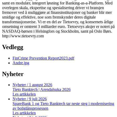
samt en modulær, integrert løsning for Banking-as-a-Platform. Med
overlegen skala, ekspertise og spesialisering driver vi bransjen
fremover ved å muliggjøre at finansinstitusjoner og banker blir mer
smidige og effektive, noe som fremskynder deres digitale
transformasjonsreise. Vi er en del av Tietoevry, og konsernets årlige
omsetning er omtrent 3 milliarder euro. Tietoevrys aksjer er notert på
NASDAQ-børsen i Helsingfors og Stockholm, samt på Oslo Børs.
http://www.tietoevry.com
Vedlegg
FinCrime Prevention Report2023.pdf
Andre.jpg
Nyheter
Nyheter
/ 1 august 2026
Tieto Banktech | Arendalsuka 2026
Les artikkelen
Nyheter
/ 9 juli 2026
SpareBank 1 og Tieto Banktech tar neste steg i modernisering
av boliglånsprosessen
Les artikkelen