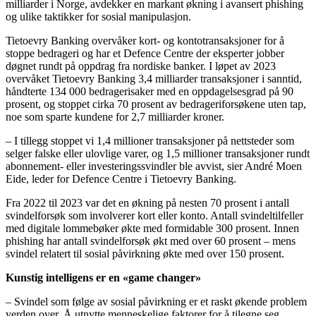
milliarder i Norge, avdekker en markant økning i avansert phishing
og ulike taktikker for sosial manipulasjon.
Tietoevry Banking overvåker kort- og kontotransaksjoner for å
stoppe bedrageri og har et Defence Centre der eksperter jobber
døgnet rundt på oppdrag fra nordiske banker. I løpet av 2023
overvåket Tietoevry Banking 3,4 milliarder transaksjoner i sanntid,
håndterte 134 000 bedragerisaker med en oppdagelsesgrad på 90
prosent, og stoppet cirka 70 prosent av bedrageriforsøkene uten tap,
noe som sparte kundene for 2,7 milliarder kroner.
– I tillegg stoppet vi 1,4 millioner transaksjoner på nettsteder som
selger falske eller ulovlige varer, og 1,5 millioner transaksjoner rundt
abonnement- eller investeringssvindler ble avvist, sier André Moen
Eide, leder for Defence Centre i Tietoevry Banking.
Fra 2022 til 2023 var det en økning på nesten 70 prosent i antall
svindelforsøk som involverer kort eller konto. Antall svindeltilfeller
med digitale lommebøker økte med formidable 300 prosent. Innen
phishing har antall svindelforsøk økt med over 60 prosent – mens
svindel relatert til sosial påvirkning økte med over 150 prosent.
Kunstig intelligens er en «game changer»
– Svindel som følge av sosial påvirkning er et raskt økende problem
verden over. Å utnytte menneskelige faktorer for å tilegne seg