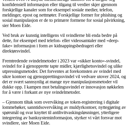
konfidensiell informasjon eller tilgang til verdier skjer gjennom
forskjellige kanaler som for eksempel sosiale medier, telefon,
meldinger, epost og nettmøter. Forskjellige former for phishing og
sosial manipulasjon er de to primære formene for sosial påvirkning,
sier Moen Eide.
Ved bruk av kunstig intelligens vil svindlerne bli enda bedre på
dette, for eksempel med telefon- eller videosamtaler med «deep-
fake» informasjon i form av kidnappingsbedrageri eller
direktørsvindel.
Fremtredende svindelmetoder i 2023 var «sikker konto»-svindel,
svindel for å gjenopprette tapte midler, kjærlighetssvindel og ulike
utpressingsmetoder. Det forventes at forekomsten av svindel med
sikre kontoer og gjenopprettingssvindel vil vedvare utover 2024, og
det er svært sannsynlig at mange nye manipulasjonsmetoder vil
dukke opp. I kampen mot betalingssvindel er innovasjon nøkkelen
for å være i forkant av nye svindelmetoder.
– Gjennom tiltak som overvåking av token-registrering i digitale
lommebøker, sanntidsovervåking av muldyrkontoer, nyttegjøring av
spørsmål og svar knyttet til antihvitvaskingsløsninger, ytterligere
integrering av banksysteminformasjon, styrker vi vårt forsvar mot
svindlere, sier Moen Eide.