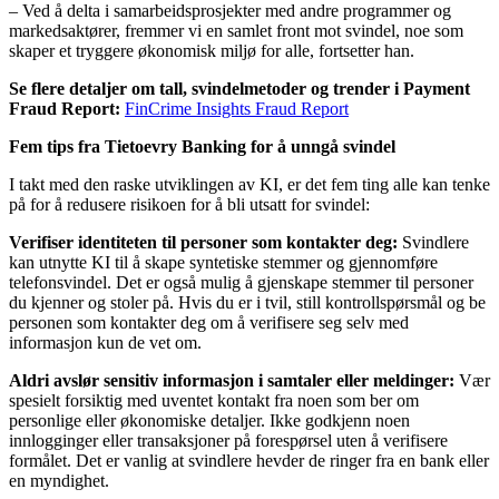
– Ved å delta i samarbeidsprosjekter med andre programmer og
markedsaktører, fremmer vi en samlet front mot svindel, noe som
skaper et tryggere økonomisk miljø for alle, fortsetter han.
Se flere detaljer om tall, svindelmetoder og trender i Payment
Fraud Report:
FinCrime Insights Fraud Report
Fem tips fra Tietoevry Banking for å unngå svindel
I takt med den raske utviklingen av KI, er det fem ting alle kan tenke
på for å redusere risikoen for å bli utsatt for svindel:
Verifiser identiteten til personer som kontakter deg:
Svindlere
kan utnytte KI til å skape syntetiske stemmer og gjennomføre
telefonsvindel. Det er også mulig å gjenskape stemmer til personer
du kjenner og stoler på. Hvis du er i tvil, still kontrollspørsmål og be
personen som kontakter deg om å verifisere seg selv med
informasjon kun de vet om.
Aldri avslør sensitiv informasjon i samtaler eller meldinger:
Vær
spesielt forsiktig med uventet kontakt fra noen som ber om
personlige eller økonomiske detaljer. Ikke godkjenn noen
innlogginger eller transaksjoner på forespørsel uten å verifisere
formålet. Det er vanlig at svindlere hevder de ringer fra en bank eller
en myndighet.