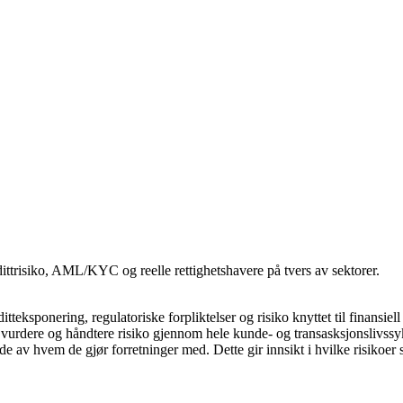
dittrisiko, AML/KYC og reelle rettighetshavere på tvers av sektorer.
ditteksponering, regulatoriske forpliktelser og risiko knyttet til finans
e, vurdere og håndtere risiko gjennom hele kunde- og transasksjonslivssy
lde av hvem de gjør forretninger med. Dette gir innsikt i hvilke risikoer