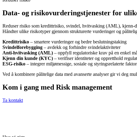
Data- og risikovurderingstjenester for uli
Reduser risiko som kredittrisiko, svindel, hvitvasking (AML), kjen
Håndter ulike risikotyper gjennom strukturerte vurderinger og påliteli
Kredittrisiko
– smartere vurderinger og bedre beslutningstaking
Svindelforebygging
– avdekk og forhindre svindelaktiviteter
Anti-hvitvasking (AML)
– oppfyll regulatoriske krav på en enkel m
Kjenn din kunde (KYC)
– verifiser identiteter og oppretthold regula
ESG-risiko
– integrer miljømessige, sosiale og styringsrelaterte fakt
Ved å kombinere pålitelige data med avanserte analyser gir vi deg mulig
Kom i gang med Risk management
Ta kontakt