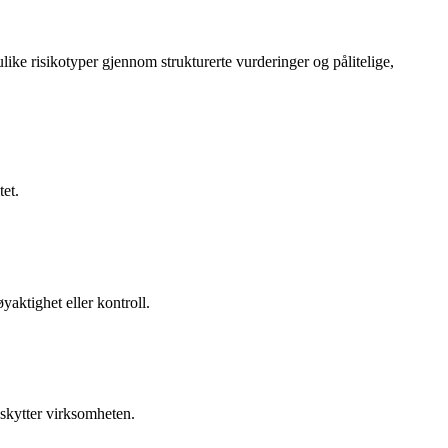
ike risikotyper gjennom strukturerte vurderinger og pålitelige,
et.
yaktighet eller kontroll.
beskytter virksomheten.