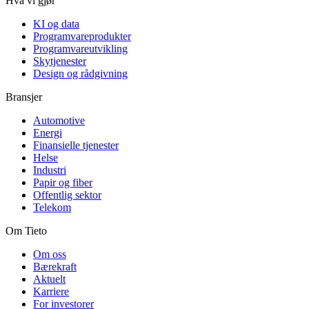
Hva vi gjør
KI og data
Programvareprodukter
Programvareutvikling
Skytjenester
Design og rådgivning
Bransjer
Automotive
Energi
Finansielle tjenester
Helse
Industri
Papir og fiber
Offentlig sektor
Telekom
Om Tieto
Om oss
Bærekraft
Aktuelt
Karriere
For investorer