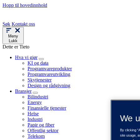
Hopp til hovedinnhold
Søk
Kontakt oss
Meny
Lukk
Dette er Tieto
Hva vi gjør
KI og data
Programvareprodukter
Programvareutvikling
Skytjenester
Design og rådgivning
Bransjer
Bilindustri
Energy
Finansielle tjenester
Helse
We u
Industri
Papir og fiber
Offentlig sektor
By clicking “
Telekom
site usage, a