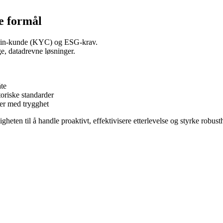
ke formål
n-din-kunde (KYC) og ESG-krav.
ge, datadrevne løsninger.
åte
toriske standarder
orer med trygghet
heten til å handle proaktivt, effektivisere etterlevelse og styrke robust