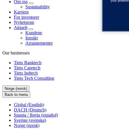
your prefere
Om oss
Sustainability
Karriere
For investorer
Nyhetsrom
Aktuelt
Kundene
Innsikt
Arrangementer
Our businesses
Tieto Banktech
Tieto Caretech
Tieto Indtech
Tieto Tech Consulting
Norge (norsk)
Back to menu
Global (English)
DACH (Deutsch)
Spania / Iberia (español)
Sverige (svenska)
Norge (norsk)