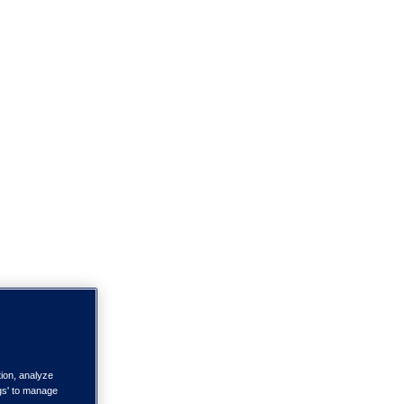
tion, analyze
ngs' to manage