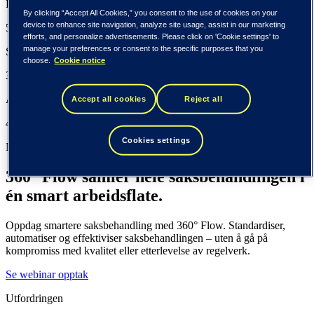
Daglige brukere av Public 360°
By clicking “Accept All Cookies,” you consent to the use of cookies on your
device to enhance site navigation, analyze site usage, assist in our marketing
500 000 +
efforts, and personalize advertisements. Please click on 'Cookie settings' to
manage your preferences or consent to the specific purposes that you
Spesialister på offentlig sektor
choose.
Cookie notice
300 +
Års erfaring fra offentlig sektor
Accept all cookies
Reject all
40 +
Cookies settings
Nyheter lansert i Public 360° versjon 6.10
360° Flow samler hele saksbehandlingen ​i
én smart arbeidsflate.
Oppdag smartere saksbehandling med 360° Flow. Standardiser,
automatiser og effektiviser saksbehandlingen – uten å gå på
kompromiss med kvalitet eller etterlevelse av regelverk.
Se webinar opptak
Utfordringen