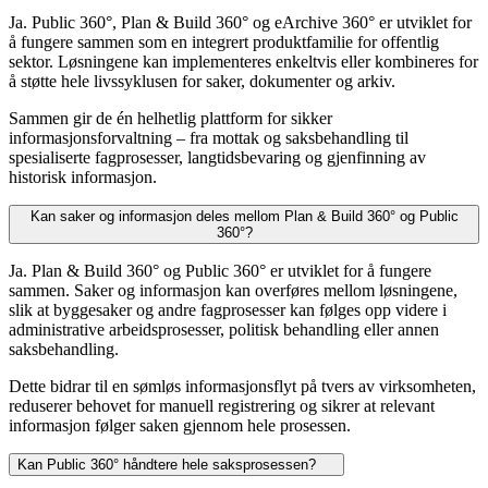
Ja. Public 360°, Plan & Build 360° og eArchive 360° er utviklet for
å fungere sammen som en integrert produktfamilie for offentlig
sektor. Løsningene kan implementeres enkeltvis eller kombineres for
å støtte hele livssyklusen for saker, dokumenter og arkiv.
Sammen gir de én helhetlig plattform for sikker
informasjonsforvaltning – fra mottak og saksbehandling til
spesialiserte fagprosesser, langtidsbevaring og gjenfinning av
historisk informasjon.
Kan saker og informasjon deles mellom Plan & Build 360° og Public
360°?
Ja. Plan & Build 360° og Public 360° er utviklet for å fungere
sammen. Saker og informasjon kan overføres mellom løsningene,
slik at byggesaker og andre fagprosesser kan følges opp videre i
administrative arbeidsprosesser, politisk behandling eller annen
saksbehandling.
Dette bidrar til en sømløs informasjonsflyt på tvers av virksomheten,
reduserer behovet for manuell registrering og sikrer at relevant
informasjon følger saken gjennom hele prosessen.
Kan Public 360° håndtere hele saksprosessen?