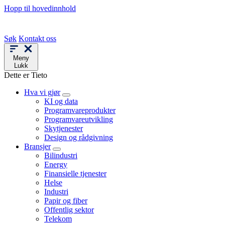
Hopp til hovedinnhold
Søk
Kontakt oss
Meny
Lukk
Dette er Tieto
Hva vi gjør
KI og data
Programvareprodukter
Programvareutvikling
Skytjenester
Design og rådgivning
Bransjer
Bilindustri
Energy
Finansielle tjenester
Helse
Industri
Papir og fiber
Offentlig sektor
Telekom