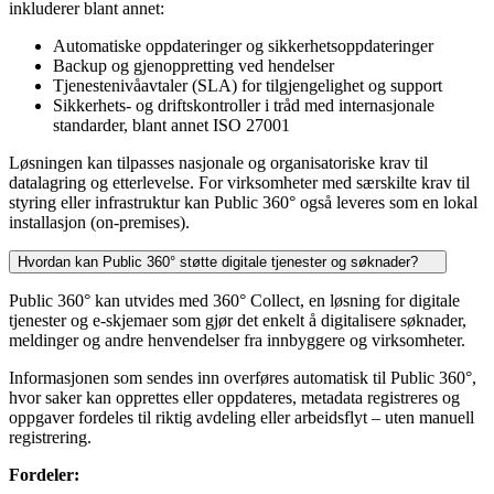
inkluderer blant annet:
Automatiske oppdateringer og sikkerhetsoppdateringer
Backup og gjenoppretting ved hendelser
Tjenestenivåavtaler (SLA) for tilgjengelighet og support
Sikkerhets- og driftskontroller i tråd med internasjonale
standarder, blant annet ISO 27001
Løsningen kan tilpasses nasjonale og organisatoriske krav til
datalagring og etterlevelse. For virksomheter med særskilte krav til
styring eller infrastruktur kan Public 360° også leveres som en lokal
installasjon (on-premises).
Hvordan kan Public 360° støtte digitale tjenester og søknader?
Public 360° kan utvides med 360° Collect, en løsning for digitale
tjenester og e-skjemaer som gjør det enkelt å digitalisere søknader,
meldinger og andre henvendelser fra innbyggere og virksomheter.
Informasjonen som sendes inn overføres automatisk til Public 360°,
hvor saker kan opprettes eller oppdateres, metadata registreres og
oppgaver fordeles til riktig avdeling eller arbeidsflyt – uten manuell
registrering.
Fordeler: