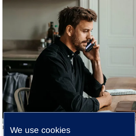
Derfor velger kundene Public 360°
We use cookies