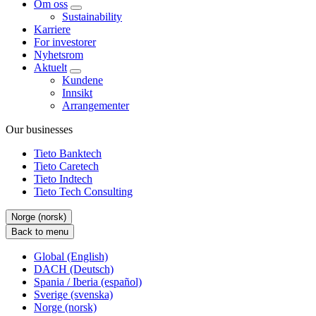
Om oss
Sustainability
Karriere
For investorer
Nyhetsrom
Aktuelt
Kundene
Innsikt
Arrangementer
Our businesses
Tieto Banktech
Tieto Caretech
Tieto Indtech
Tieto Tech Consulting
Norge (norsk)
Back to menu
Global (English)
DACH (Deutsch)
Spania / Iberia (español)
Sverige (svenska)
Norge (norsk)