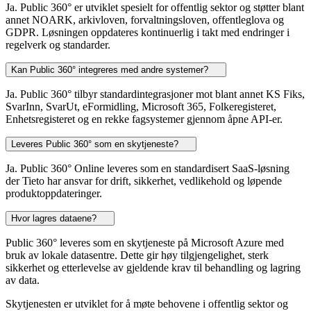
Ja. Public 360° er utviklet spesielt for offentlig sektor og støtter blant
annet NOARK, arkivloven, forvaltningsloven, offentleglova og
GDPR. Løsningen oppdateres kontinuerlig i takt med endringer i
regelverk og standarder.
Kan Public 360° integreres med andre systemer?
Ja. Public 360° tilbyr standardintegrasjoner mot blant annet KS Fiks,
SvarInn, SvarUt, eFormidling, Microsoft 365, Folkeregisteret,
Enhetsregisteret og en rekke fagsystemer gjennom åpne API-er.
Leveres Public 360° som en skytjeneste?
Ja. Public 360° Online leveres som en standardisert SaaS-løsning
der Tieto har ansvar for drift, sikkerhet, vedlikehold og løpende
produktoppdateringer.
Hvor lagres dataene?
Public 360° leveres som en skytjeneste på Microsoft Azure med
bruk av lokale datasentre. Dette gir høy tilgjengelighet, sterk
sikkerhet og etterlevelse av gjeldende krav til behandling og lagring
av data.
Skytjenesten er utviklet for å møte behovene i offentlig sektor og