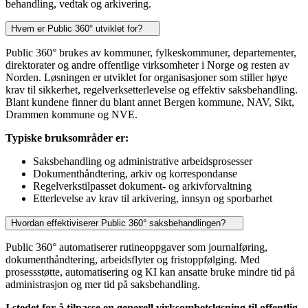
behandling, vedtak og arkivering.
Hvem er Public 360° utviklet for?
Public 360° brukes av kommuner, fylkeskommuner, departementer,
direktorater og andre offentlige virksomheter i Norge og resten av
Norden. Løsningen er utviklet for organisasjoner som stiller høye
krav til sikkerhet, regelverksetterlevelse og effektiv saksbehandling.
Blant kundene finner du blant annet Bergen kommune, NAV, Sikt,
Drammen kommune og NVE.
Typiske bruksområder er:
Saksbehandling og administrative arbeidsprosesser
Dokumenthåndtering, arkiv og korrespondanse
Regelverkstilpasset dokument- og arkivforvaltning
Etterlevelse av krav til arkivering, innsyn og sporbarhet
Hvordan effektiviserer Public 360° saksbehandlingen?
Public 360° automatiserer rutineoppgaver som journalføring,
dokumenthåndtering, arbeidsflyter og fristoppfølging. Med
prosessstøtte, automatisering og KI kan ansatte bruke mindre tid på
administrasjon og mer tid på saksbehandling.
I stedet for å tilpasse en generell virksomhetsløsning til offentlig