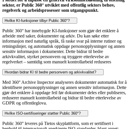
sektor, er Public 360° utviklet med offentlig sektors behov,
regelverk og arbeidsprosesser som utgangspunkt.
Hvilke KI-funksjoner tilbyr Public 360°?
Public 360° har innebygde KI-funksjoner som gjør det enklere å
arbeide med saker, dokumenter og arkiv. Du kan søke etter
informasjon med naturlig språk, få raske svar på interne rutiner og
retningslinjer, og automatisk oppdage personopplysninger og annen
sensitiv informasjon i dokumenter. Dette bidrar til bedre
arkivkvalitet, styrket personvern og tryggere etterlevelse av
regelverket – samtidig som manuelt kontrollarbeid reduseres
Hvordan bidrar KI til bedre personvern og arkivkvalitet?
Med 360° Archive Inspector analyseres dokumenter automatisk for å
identifisere personopplysninger og annen sensitiv informasjon. Dette
gjør det enklere å oppdage feil før dokumenter deles eller publiseres,
reduserer manuelt kontrollarbeid og bidrar til bedre etterlevelse av
GDPR og offentleglova.
Hvilke ISO-sertifiseringer støtter Public 360°?
Public 360° leveres på Tietos skyplattform, som er sertifisert i
henhold til internasjonalt anerkjente ISO-standarder, blant annet: