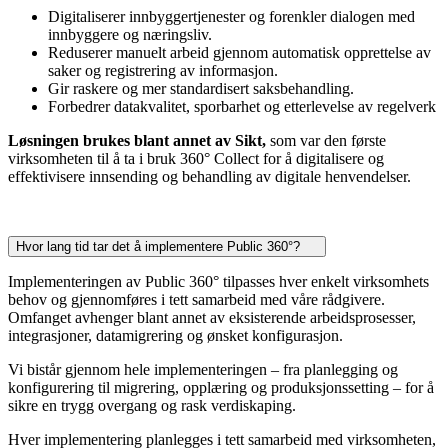
Digitaliserer innbyggertjenester og forenkler dialogen med
innbyggere og næringsliv.
Reduserer manuelt arbeid gjennom automatisk opprettelse av
saker og registrering av informasjon.
Gir raskere og mer standardisert saksbehandling.
Forbedrer datakvalitet, sporbarhet og etterlevelse av regelverk
Løsningen brukes blant annet av Sikt,
som var den første
virksomheten til å ta i bruk 360° Collect for å digitalisere og
effektivisere innsending og behandling av digitale henvendelser.
Hvor lang tid tar det å implementere Public 360°?
Implementeringen av Public 360° tilpasses hver enkelt virksomhets
behov og gjennomføres i tett samarbeid med våre rådgivere.
Omfanget avhenger blant annet av eksisterende arbeidsprosesser,
integrasjoner, datamigrering og ønsket konfigurasjon.
Vi bistår gjennom hele implementeringen – fra planlegging og
konfigurering til migrering, opplæring og produksjonssetting – for å
sikre en trygg overgang og rask verdiskaping.
Hver implementering planlegges i tett samarbeid med virksomheten,