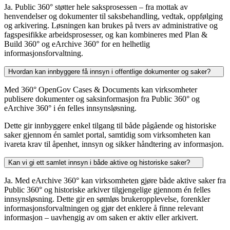
Ja. Public 360° støtter hele saksprosessen – fra mottak av
henvendelser og dokumenter til saksbehandling, vedtak, oppfølging
og arkivering. Løsningen kan brukes på tvers av administrative og
fagspesifikke arbeidsprosesser, og kan kombineres med Plan &
Build 360° og eArchive 360° for en helhetlig
informasjonsforvaltning.
Hvordan kan innbyggere få innsyn i offentlige dokumenter og saker?
Med 360° OpenGov Cases & Documents kan virksomheter
publisere dokumenter og saksinformasjon fra Public 360° og
eArchive 360° i én felles innsynsløsning.
Dette gir innbyggere enkel tilgang til både pågående og historiske
saker gjennom én samlet portal, samtidig som virksomheten kan
ivareta krav til åpenhet, innsyn og sikker håndtering av informasjon.
Kan vi gi ett samlet innsyn i både aktive og historiske saker?
Ja. Med eArchive 360° kan virksomheten gjøre både aktive saker fra
Public 360° og historiske arkiver tilgjengelige gjennom én felles
innsynsløsning. Dette gir en sømløs brukeropplevelse, forenkler
informasjonsforvaltningen og gjør det enklere å finne relevant
informasjon – uavhengig av om saken er aktiv eller arkivert.