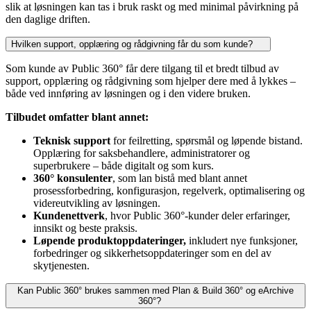
slik at løsningen kan tas i bruk raskt og med minimal påvirkning på
den daglige driften.
Hvilken support, opplæring og rådgivning får du som kunde?
Som kunde av Public 360° får dere tilgang til et bredt tilbud av
support, opplæring og rådgivning som hjelper dere med å lykkes –
både ved innføring av løsningen og i den videre bruken.
Tilbudet omfatter blant annet:
Teknisk support
for feilretting, spørsmål og løpende bistand.
Opplæring for saksbehandlere, administratorer og
superbrukere – både digitalt og som kurs.
360° konsulenter
, som lan bistå med blant annet
prosessforbedring, konfigurasjon, regelverk, optimalisering og
videreutvikling av løsningen.
Kundenettverk
, hvor Public 360°-kunder deler erfaringer,
innsikt og beste praksis.
Løpende produktoppdateringer,
inkludert nye funksjoner,
forbedringer og sikkerhetsoppdateringer som en del av
skytjenesten.
Kan Public 360° brukes sammen med Plan & Build 360° og eArchive
360°?