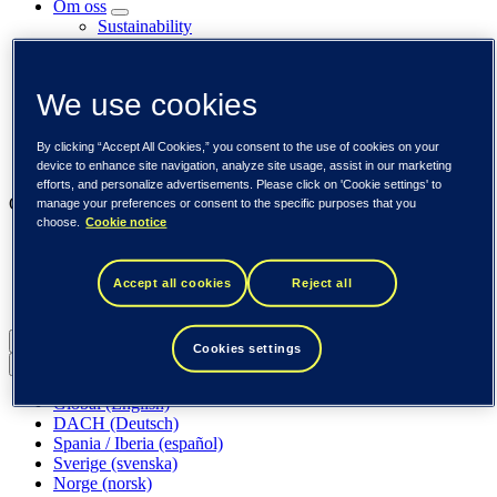
Om oss
Sustainability
Karriere
For investorer
Nyhetsrom
We use cookies
Aktuelt
Kundene
Innsikt
By clicking “Accept All Cookies,” you consent to the use of cookies on your
Arrangementer
device to enhance site navigation, analyze site usage, assist in our marketing
efforts, and personalize advertisements. Please click on 'Cookie settings' to
Our businesses
manage your preferences or consent to the specific purposes that you
choose.
Cookie notice
Tieto Banktech
Tieto Caretech
Tieto Indtech
Accept all cookies
Reject all
Tieto Tech Consulting
Norge (norsk)
Cookies settings
Back to menu
Global (English)
DACH (Deutsch)
Spania / Iberia (español)
Sverige (svenska)
Norge (norsk)