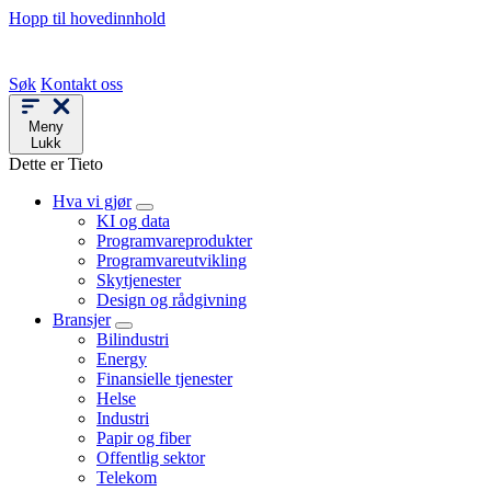
Hopp til hovedinnhold
Søk
Kontakt oss
Meny
Lukk
Dette er Tieto
Hva vi gjør
KI og data
Programvareprodukter
Programvareutvikling
Skytjenester
Design og rådgivning
Bransjer
Bilindustri
Energy
Finansielle tjenester
Helse
Industri
Papir og fiber
Offentlig sektor
Telekom