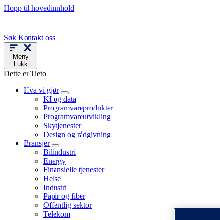
Hopp til hovedinnhold
Søk
Kontakt oss
Meny
Lukk
Dette er Tieto
Hva vi gjør
KI og data
Programvareprodukter
Programvareutvikling
Skytjenester
Design og rådgivning
Bransjer
Bilindustri
Energy
Finansielle tjenester
Helse
Industri
Papir og fiber
Offentlig sektor
Telekom