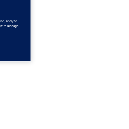
tion, analyze
ngs' to manage