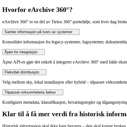
Hvorfor eArchive 360°?
eArchive 360° er en del av Tietos 360°-portefølje, som hver dag bruke
Samler informasjon på tvers av systemer
Konsolider informasjon fra legacy-systemer, fagsystemer, dokumentlagr
Åpen for integrasjon
Åpne API-er gjør det enkelt å integrere eArchive 360° med både eksis
Fleksibel distribusjon
Velg mellom sky, lokal installasjon eller hybrid – tilpasset virksomhete
Tilpasset virksomhetens behov
Konfigurer metadata, klassifikasjon, bevaringsregler og tilgangsstyrin
Klar til å få mer verdi fra historisk infor
Historisk informasjon skal ikke bare bevares – den skal kunne brukes.