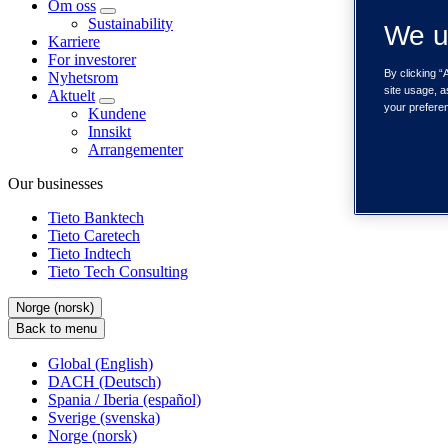
Om oss
Sustainability
We u
Karriere
For investorer
By clicking “
Nyhetsrom
site usage, a
Aktuelt
your prefere
Kundene
Innsikt
Arrangementer
Our businesses
Tieto Banktech
Tieto Caretech
Tieto Indtech
Tieto Tech Consulting
Norge (norsk)
Back to menu
Global (English)
DACH (Deutsch)
Spania / Iberia (español)
Sverige (svenska)
Norge (norsk)