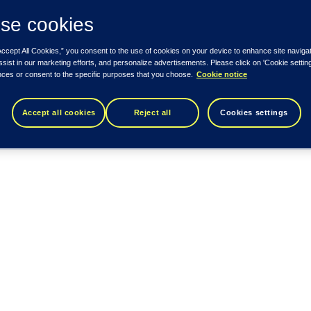
se cookies
Accept All Cookies,” you consent to the use of cookies on your device to enhance site naviga
ssist in our marketing efforts, and personalize advertisements. Please click on 'Cookie setti
nces or consent to the specific purposes that you choose.
Cookie notice
Accept all cookies
Reject all
Cookies settings