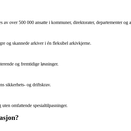
s av over 500 000 ansatte i kommuner, direktorater, departementer og a
e og skannede arkiver i én fleksibel arkivkjerne.
terende og fremtidige løsninger.
ns sikkerhets- og driftskrav.
g uten omfattende spesialtilpasninger.
masjon?