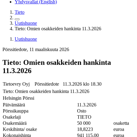
Yhdysvallat (English)
Tieto
Uutishuone
Tieto: Omien osakkeiden hankinta 11.3.2026
Uutishuone
Pörssitiedote, 11 maaliskuuta 2026
Tieto: Omien osakkeiden hankinta
11.3.2026
Tietoevry Oyj Pörssitiedote 11.3.2026 klo 18.30
Tieto: Omien osakkeiden hankinta 11.3.2026
Helsingin Pörssi
Päivämäärä
11.3.2026
Pörssikauppa
Osto
Osakelaji
TIETO
Osakemäärä
50 000
osaketta
Keskihinta/ osake
18,8223
euroa
Kokonaishinta
941 115,00
euroa