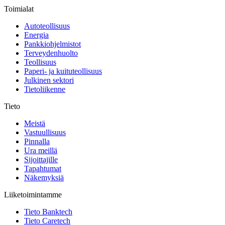
Toimialat
Autoteollisuus
Energia
Pankkiohjelmistot
Terveydenhuolto
Teollisuus
Paperi- ja kuituteollisuus
Julkinen sektori
Tietoliikenne
Tieto
Meistä
Vastuullisuus
Pinnalla
Ura meillä
Sijoittajille
Tapahtumat
Näkemyksiä
Liiketoimintamme
Tieto Banktech
Tieto Caretech