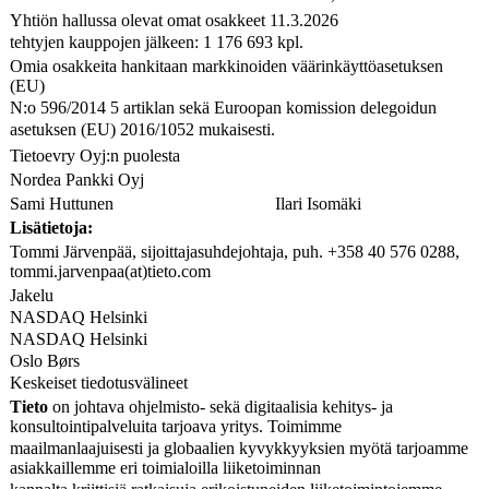
Yhtiön hallussa olevat omat osakkeet 11.3.2026
tehtyjen kauppojen jälkeen: 1 176 693 kpl.
Omia osakkeita hankitaan markkinoiden väärinkäyttöasetuksen
(EU)
N:o 596/2014 5 artiklan sekä Euroopan komission delegoidun
asetuksen (EU) 2016/1052 mukaisesti.
Tietoevry Oyj:n puolesta
Nordea Pankki Oyj
Sami Huttunen
Ilari Isomäki
Lisätietoja:
Tommi Järvenpää, sijoittajasuhdejohtaja, puh. +358 40 576 0288,
tommi.jarvenpaa(at)tieto.com
Jakelu
NASDAQ Helsinki
NASDAQ Helsinki
Oslo Børs
Keskeiset tiedotusvälineet
Tieto
on johtava ohjelmisto- sekä digitaalisia kehitys- ja
konsultointipalveluita tarjoava yritys. Toimimme
maailmanlaajuisesti ja globaalien kyvykkyyksien myötä tarjoamme
asiakkaillemme eri toimialoilla liiketoiminnan