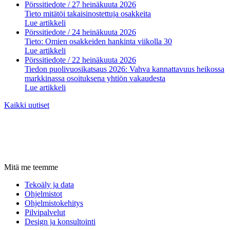
Pörssitiedote
/ 27 heinäkuuta 2026
Tieto mitätöi takaisinostettuja osakkeita
Lue artikkeli
Pörssitiedote
/ 24 heinäkuuta 2026
Tieto: Omien osakkeiden hankinta viikolla 30
Lue artikkeli
Pörssitiedote
/ 22 heinäkuuta 2026
Tiedon puolivuosikatsaus 2026: Vahva kannattavuus heikossa
markkinassa osoituksena yhtiön vakaudesta
Lue artikkeli
Kaikki uutiset
Mitä me teemme
Tekoäly ja data
Ohjelmistot
Ohjelmistokehitys
Pilvipalvelut
Design ja konsultointi