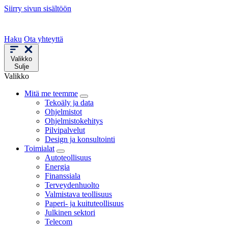
Siirry sivun sisältöön
Haku
Ota yhteyttä
Valikko
Sulje
Valikko
Mitä me teemme
Tekoäly ja data
Ohjelmistot
Ohjelmistokehitys
Pilvipalvelut
Design ja konsultointi
Toimialat
Autoteollisuus
Energia
Finanssiala
Terveydenhuolto
Valmistava teollisuus
Paperi- ja kuituteollisuus
Julkinen sektori
Telecom