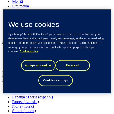
Meistä
Ura meillä
Sijoittajille
Uutishuone
Pinnalla
We use cookies
Asiakkaitamme
Tapahtumat
Näkemyksiä
By clicking “Accept All Cookies,” you consent to the use of cookies on your
device to enhance site navigation, analyze site usage, assist in our marketing
Liiketoimintamme
efforts, and personalize advertisements. Please click on 'Cookie settings' to
manage your preferences or consent to the specific purposes that you
Tieto Banktech
choose.
Cookie notice
Tieto Caretech
Tieto Indtech
Tieto Tech Consulting
Accept all cookies
Reject all
Suomi (suomi)
Back to menu
Cookies settings
Globaali (English)
DACH (Deutsch)
Espanja / Iberia (español)
Ruotsi (svenska)
Norja (norsk)
Suomi (suomi)