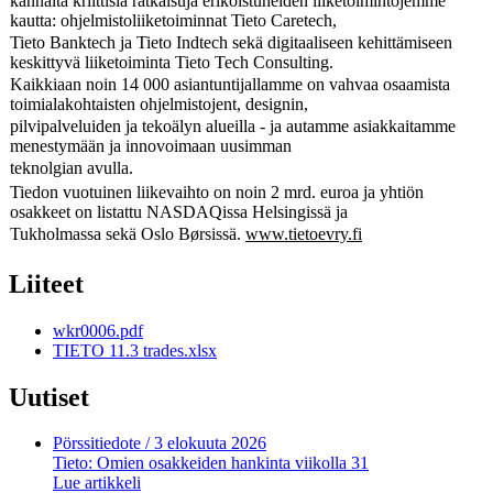
kannalta kriittisiä ratkaisuja erikoistuneiden liiketoimintojemme
kautta: ohjelmistoliiketoiminnat Tieto Caretech,
Tieto Banktech ja Tieto Indtech sekä digitaaliseen kehittämiseen
keskittyvä liiketoiminta Tieto Tech Consulting.
Kaikkiaan noin 14 000 asiantuntijallamme on vahvaa osaamista
toimialakohtaisten ohjelmistojent, designin,
pilvipalveluiden ja tekoälyn alueilla - ja autamme asiakkaitamme
menestymään ja innovoimaan uusimman
teknolgian avulla.
Tiedon vuotuinen liikevaihto on noin 2 mrd. euroa ja yhtiön
osakkeet on listattu NASDAQissa Helsingissä ja
Tukholmassa sekä Oslo Børsissä.
www.tietoevry.fi
Liiteet
wkr0006.pdf
TIETO 11.3 trades.xlsx
Uutiset
Pörssitiedote
/ 3 elokuuta 2026
Tieto: Omien osakkeiden hankinta viikolla 31
Lue artikkeli