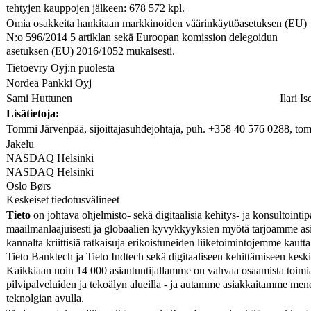
tehtyjen kauppojen jälkeen: 678 572 kpl.
Omia osakkeita hankitaan markkinoiden väärinkäyttöasetuksen (EU)
N:o 596/2014 5 artiklan sekä Euroopan komission delegoidun
asetuksen (EU) 2016/1052 mukaisesti.
Tietoevry Oyj:n puolesta
Nordea Pankki Oyj
Sami Huttunen
Ilari I
Lisätietoja:
Tommi Järvenpää, sijoittajasuhdejohtaja, puh. +358 40 576 0288, tom
Jakelu
NASDAQ Helsinki
NASDAQ Helsinki
Oslo Børs
Keskeiset tiedotusvälineet
Tieto
on johtava ohjelmisto- sekä digitaalisia kehitys- ja konsultointi
maailmanlaajuisesti ja globaalien kyvykkyyksien myötä tarjoamme asia
kannalta kriittisiä ratkaisuja erikoistuneiden liiketoimintojemme kautt
Tieto Banktech ja Tieto Indtech sekä digitaaliseen kehittämiseen keski
Kaikkiaan noin 14 000 asiantuntijallamme on vahvaa osaamista toimial
pilvipalveluiden ja tekoälyn alueilla - ja autamme asiakkaitamme m
teknolgian avulla.