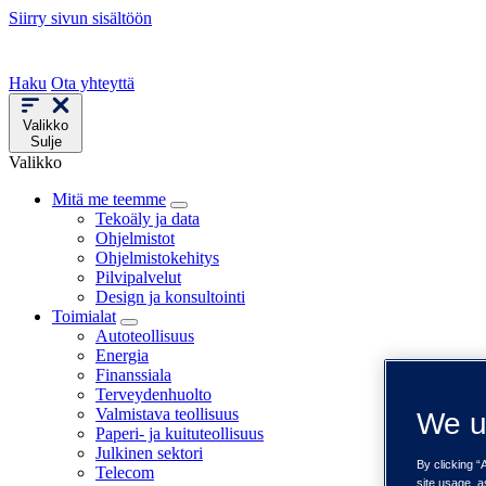
Siirry sivun sisältöön
Haku
Ota yhteyttä
Valikko
Sulje
Valikko
Mitä me teemme
Tekoäly ja data
Ohjelmistot
Ohjelmistokehitys
Pilvipalvelut
Design ja konsultointi
Toimialat
Autoteollisuus
Energia
Finanssiala
Terveydenhuolto
Valmistava teollisuus
We u
Paperi- ja kuituteollisuus
Julkinen sektori
By clicking “
Telecom
site usage, a