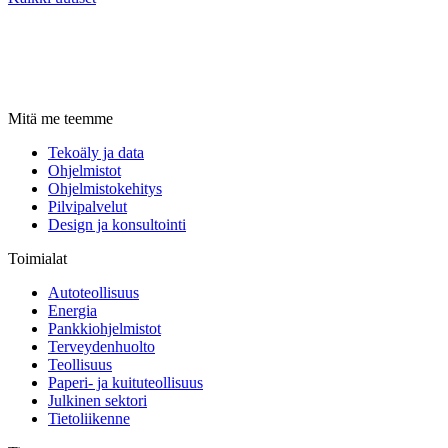
Mitä me teemme
Tekoäly ja data
Ohjelmistot
Ohjelmistokehitys
Pilvipalvelut
Design ja konsultointi
Toimialat
Autoteollisuus
Energia
Pankkiohjelmistot
Terveydenhuolto
Teollisuus
Paperi- ja kuituteollisuus
Julkinen sektori
Tietoliikenne