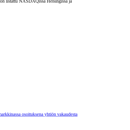
t on listattu NASDAQissa Helsingissä ja
markkinassa osoituksena yhtiön vakaudesta