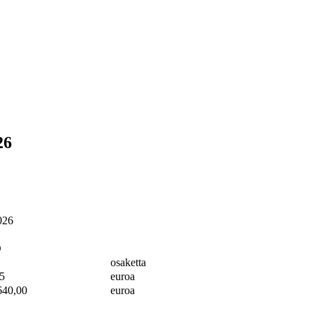
26
026
O
osaketta
5
euroa
640,00
euroa