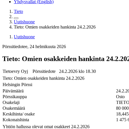
Yhdysvallat (English)
Tieto
Uutishuone
Tieto: Omien osakkeiden hankinta 24.2.2026
Uutishuone
Pörssitiedotee, 24 helmikuuta 2026
Tieto: Omien osakkeiden hankinta 24.2.20
Tietoevry Oyj Pörssitiedote 24.2.2026 klo 18.30
Tieto: Omien osakkeiden hankinta 24.2.2026
Helsingin Pörssi
Päivämäärä
24.2.2
Pörssikauppa
Osto
Osakelaji
TIET
Osakemäärä
80 000
Keskihinta/ osake
18,445
Kokonaishinta
1 475 
Yhtiön hallussa olevat omat osakkeet 24.2.2026