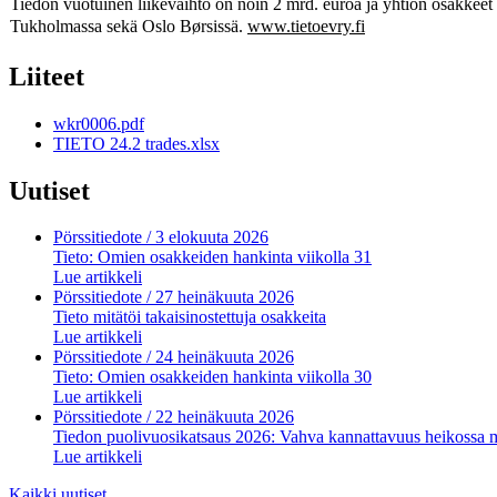
Tiedon vuotuinen liikevaihto on noin 2 mrd. euroa ja yhtiön osakkee
Tukholmassa sekä Oslo Børsissä.
www.tietoevry.fi
Liiteet
wkr0006.pdf
TIETO 24.2 trades.xlsx
Uutiset
Pörssitiedote
/ 3 elokuuta 2026
Tieto: Omien osakkeiden hankinta viikolla 31
Lue artikkeli
Pörssitiedote
/ 27 heinäkuuta 2026
Tieto mitätöi takaisinostettuja osakkeita
Lue artikkeli
Pörssitiedote
/ 24 heinäkuuta 2026
Tieto: Omien osakkeiden hankinta viikolla 30
Lue artikkeli
Pörssitiedote
/ 22 heinäkuuta 2026
Tiedon puolivuosikatsaus 2026: Vahva kannattavuus heikossa 
Lue artikkeli
Kaikki uutiset