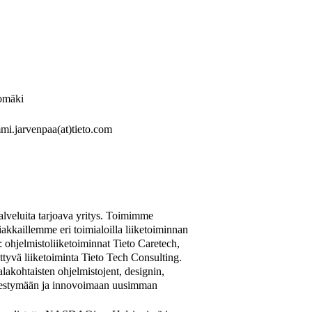
somäki
mi.jarvenpaa(at)tieto.com
palveluita tarjoava yritys. Toimimme
kkaillemme eri toimialoilla liiketoiminnan
a: ohjelmistoliiketoiminnat Tieto Caretech,
ttyvä liiketoiminta Tieto Tech Consulting.
akohtaisten ohjelmistojent, designin,
enestymään ja innovoimaan uusimman