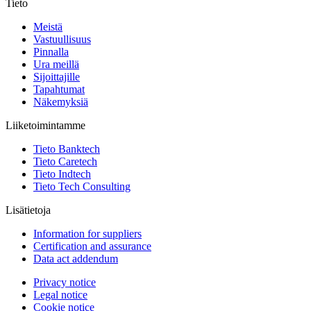
Tieto
Meistä
Vastuullisuus
Pinnalla
Ura meillä
Sijoittajille
Tapahtumat
Näkemyksiä
Liiketoimintamme
Tieto Banktech
Tieto Caretech
Tieto Indtech
Tieto Tech Consulting
Lisätietoja
Information for suppliers
Certification and assurance
Data act addendum
Privacy notice
Legal notice
Cookie notice