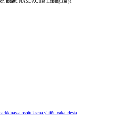
t on listattu NASDAQissa Helsingissä ja
markkinassa osoituksena yhtiön vakaudesta