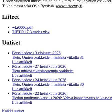
Tiedon vuotuinen liikevaihto on noin 2 mrd. euroa ja yhtiön osakkee
Tukholmassa sekä Oslo Børsissä.
www.tietoevry.fi
Liiteet
wkr0006.pdf
TIETO 17.3 trades.xlsx
Uutiset
Pörssitiedote
/ 3 elokuuta 2026
Tieto: Omien osakkeiden hankinta viikolla 31
Lue artikkeli
Pörssitiedote
/ 27 heinäkuuta 2026
Tieto mitätöi takaisinostettuja osakkeita
Lue artikkeli
Pörssitiedote
/ 24 heinäkuuta 2026
Tieto: Omien osakkeiden hankinta viikolla 30
Lue artikkeli
Pörssitiedote
/ 22 heinäkuuta 2026
Tiedon puolivuosikatsaus 2026: Vahva kannattavuus heikossa 
Lue artikkeli
Kaikki uutiset