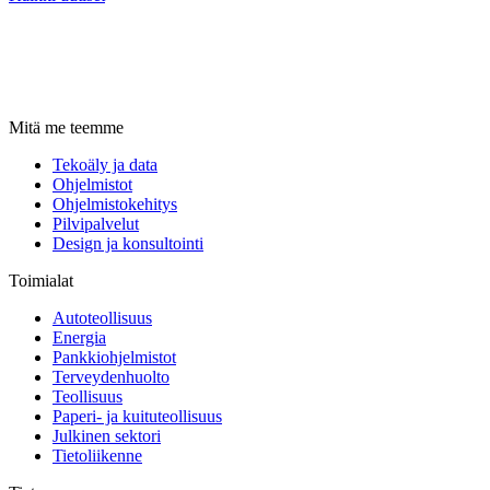
Mitä me teemme
Tekoäly ja data
Ohjelmistot
Ohjelmistokehitys
Pilvipalvelut
Design ja konsultointi
Toimialat
Autoteollisuus
Energia
Pankkiohjelmistot
Terveydenhuolto
Teollisuus
Paperi- ja kuituteollisuus
Julkinen sektori
Tietoliikenne