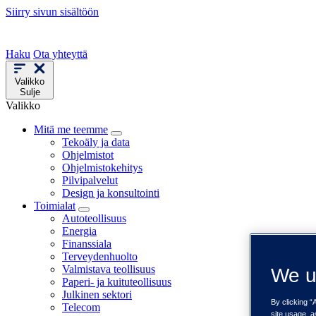
Siirry sivun sisältöön
Haku
Ota yhteyttä
Valikko
Sulje
Valikko
Mitä me teemme
Tekoäly ja data
Ohjelmistot
Ohjelmistokehitys
Pilvipalvelut
Design ja konsultointi
Toimialat
Autoteollisuus
Energia
Finanssiala
Terveydenhuolto
Valmistava teollisuus
We u
Paperi- ja kuituteollisuus
Julkinen sektori
By clicking “
Telecom
site usage, a