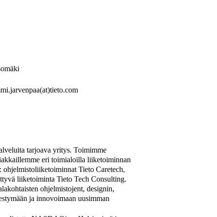
Isomäki
mi.jarvenpaa(at)tieto.com
palveluita tarjoava yritys. Toimimme
kkaillemme eri toimialoilla liiketoiminnan
a: ohjelmistoliiketoiminnat Tieto Caretech,
ttyvä liiketoiminta Tieto Tech Consulting.
akohtaisten ohjelmistojent, designin,
enestymään ja innovoimaan uusimman