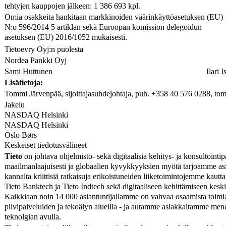
tehtyjen kauppojen jälkeen: 1 386 693 kpl.
Omia osakkeita hankitaan markkinoiden väärinkäyttöasetuksen (EU)
N:o 596/2014 5 artiklan sekä Euroopan komission delegoidun
asetuksen (EU) 2016/1052 mukaisesti.
Tietoevry Oyj:n puolesta
Nordea Pankki Oyj
Sami Huttunen
Ilari 
Lisätietoja:
Tommi Järvenpää, sijoittajasuhdejohtaja, puh. +358 40 576 0288, tom
Jakelu
NASDAQ Helsinki
NASDAQ Helsinki
Oslo Børs
Keskeiset tiedotusvälineet
Tieto
on johtava ohjelmisto- sekä digitaalisia kehitys- ja konsultointi
maailmanlaajuisesti ja globaalien kyvykkyyksien myötä tarjoamme asia
kannalta kriittisiä ratkaisuja erikoistuneiden liiketoimintojemme kautt
Tieto Banktech ja Tieto Indtech sekä digitaaliseen kehittämiseen keski
Kaikkiaan noin 14 000 asiantuntijallamme on vahvaa osaamista toimial
pilvipalveluiden ja tekoälyn alueilla - ja autamme asiakkaitamme m
teknolgian avulla.