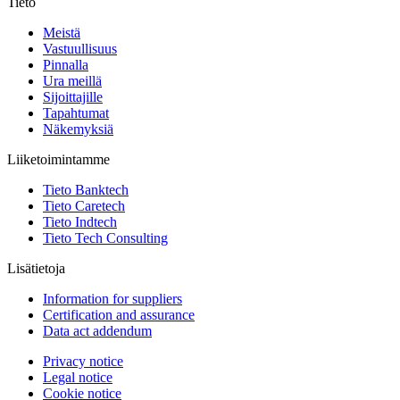
Tieto
Meistä
Vastuullisuus
Pinnalla
Ura meillä
Sijoittajille
Tapahtumat
Näkemyksiä
Liiketoimintamme
Tieto Banktech
Tieto Caretech
Tieto Indtech
Tieto Tech Consulting
Lisätietoja
Information for suppliers
Certification and assurance
Data act addendum
Privacy notice
Legal notice
Cookie notice