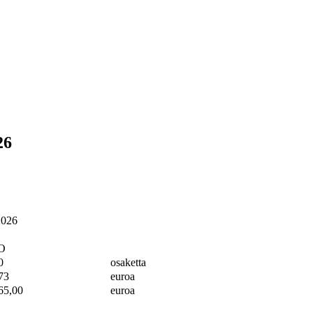
26
2026
O
0
osaketta
73
euroa
65,00
euroa