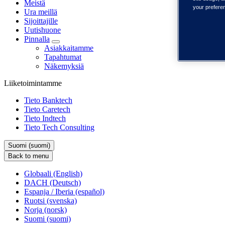
Meistä
your prefere
Ura meillä
Sijoittajille
Uutishuone
Pinnalla
Asiakkaitamme
Tapahtumat
Näkemyksiä
Liiketoimintamme
Tieto Banktech
Tieto Caretech
Tieto Indtech
Tieto Tech Consulting
Suomi (suomi)
Back to menu
Globaali (English)
DACH (Deutsch)
Espanja / Iberia (español)
Ruotsi (svenska)
Norja (norsk)
Suomi (suomi)