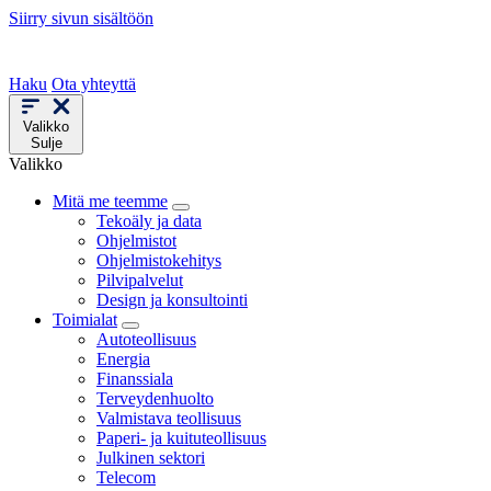
Siirry sivun sisältöön
Haku
Ota yhteyttä
Valikko
Sulje
Valikko
Mitä me teemme
Tekoäly ja data
Ohjelmistot
Ohjelmistokehitys
Pilvipalvelut
Design ja konsultointi
Toimialat
Autoteollisuus
Energia
Finanssiala
Terveydenhuolto
Valmistava teollisuus
Paperi- ja kuituteollisuus
Julkinen sektori
Telecom