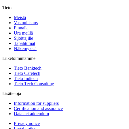
Tieto
Meistä
Vastuullisuus
Pinnalla
Ura meillä
Sijoittajille
Tapahtumat
Näkemyksiä
Liiketoimintamme
Tieto Banktech
Tieto Caretech
Tieto Indtech
Tieto Tech Consulting
Lisätietoja
Information for suppliers
Certification and assurance
Data act addendum
Privacy notice
Legal notice