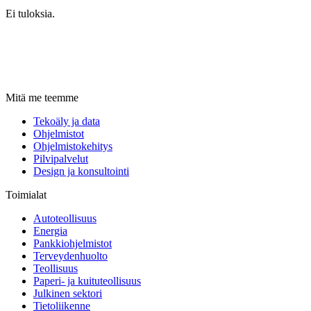
Ei tuloksia.
Mitä me teemme
Tekoäly ja data
Ohjelmistot
Ohjelmistokehitys
Pilvipalvelut
Design ja konsultointi
Toimialat
Autoteollisuus
Energia
Pankkiohjelmistot
Terveydenhuolto
Teollisuus
Paperi- ja kuituteollisuus
Julkinen sektori
Tietoliikenne