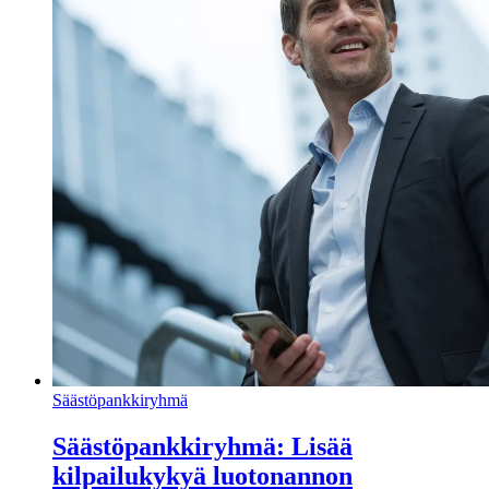
Säästöpankkiryhmä
Säästöpankkiryhmä: Lisää
kilpailukykyä luotonannon