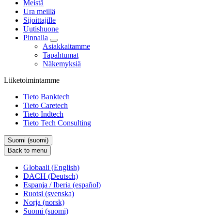
Meistä
Ura meillä
Sijoittajille
Uutishuone
Pinnalla
Asiakkaitamme
Tapahtumat
Näkemyksiä
Liiketoimintamme
Tieto Banktech
Tieto Caretech
Tieto Indtech
Tieto Tech Consulting
Suomi (suomi)
Back to menu
Globaali (English)
DACH (Deutsch)
Espanja / Iberia (español)
Ruotsi (svenska)
Norja (norsk)
Suomi (suomi)