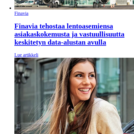
Finavia
Finavia tehostaa lentoasemiensa
asiakaskokemusta ja vastuullisuutta
keskitetyn data-alustan avulla
Lue artikkeli