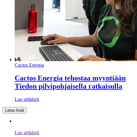
Cactos Energia
Cactos Energia tehostaa myyntiään
Tiedon pilvipohjaisella ratkaisulla
Lue artikkeli
Lataa lisää
Lue artikkeli