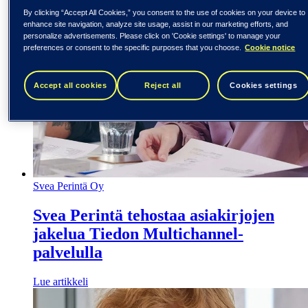
By clicking “Accept All Cookies,” you consent to the use of cookies on your device to
enhance site navigation, analyze site usage, assist in our marketing efforts, and
personalize advertisements. Please click on 'Cookie settings' to manage your
preferences or consent to the specific purposes that you choose.
Cookie notice
Accept all cookies
Reject all
Cookies settings
Svea Perintä Oy
Svea Perintä tehostaa asiakirjojen
jakelua Tiedon Multichannel-
palvelulla
Lue artikkeli