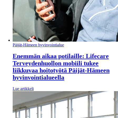
Päijät-Hämeen hyvinvointialue
Enemmän aikaa potilaille: Lifecare
Terveydenhuollon mobiili tukee
liikkuvaa hoitotyötä Päijät-Hämeen
hyvinvointialueella
Lue artikkeli